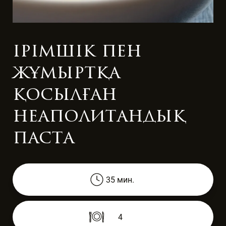
ірімшік пен
жұмыртқа
қосылған
неаполитандық
паста
35 мин.
4