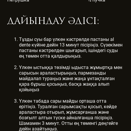
ДАЙЫНДАУ ӘДІСІ:
Тұзды суы бар үлкен кәстрөлде пастаны al
dente күйіне дейін 13 минут пісіріңіз. Сүзекімен
пастаны кәстрөлден шығарып, ішіндегі суды
ең төмен отта қалдырыңыз.
Үлкен ыстыққа төзімді ыдыста жұмыртқа мен
сарысын араластырыңыз, пармезанды
майдалап тураңыз және жаңа ұнтақталған
қара бұрыш қосыңыз, басқа жаққа алып
қойыңыз
Үлкен табада сары майды орташа отта
ерітіңіз. Туралған сарымсақты қосып, кейде
араластыра отырып, жұмсарғанша және
бозғылт алтын түске айналғанша пісіріңіз.
Шамамен 3 минут. Отты ең төменгі деңгейге
дейін азайтыңыз.