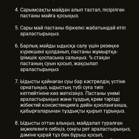
Сарымсақты майдан алып тастап, пісірілген
пастаны майға қосыңыз.
Сары май пастаны біркелкі жабатындай етіп
араластырыңыз.
Барлық майды ыдысқа салу үшін резеңке
күрекшені қолданып, пастаны жұмыртқа-
ірімшік қоспасына салыңыз. ¾ стақан
пастаның суын қосып, жақсылап
араластырыңыз
Ыдысты қайнаған суы бар кәстрөлдің үстіне
орнатыңыз, ыдыстың түбі суға тиіп
кетпейтініне көз жеткізіңіз. Пастаны үнемі
араластырыңыз және тұздық крем тәрізді
жібектей консистенцияға дейін қоюланғанша,
қабырғаларынан тұздықты қырып тұрыңыз.
Ыдысты оттан алыңыз, майдалап туралған
ақжелкенге себіңіз, соңғы рет араластырыңыз,
дәміне қарай тұз бен бұрыш қосып,