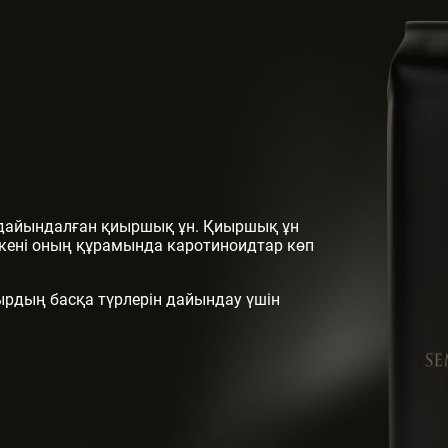
 дайындалған қиыршық ұн. Қиыршық ұн
ткені оның құрамында каротиноидтар көп
мырдың басқа түрлерін дайындау үшін