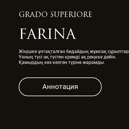
GRADO SUPERIORE
FARINA
Жіңішке ұнтақталған бидайдың жұмсақ сұрыптар
Ұнның түсі ақ түстен кремді ақ реңкке дейін.
Қамырдың кез келген түріне жарамды.
Аннотация