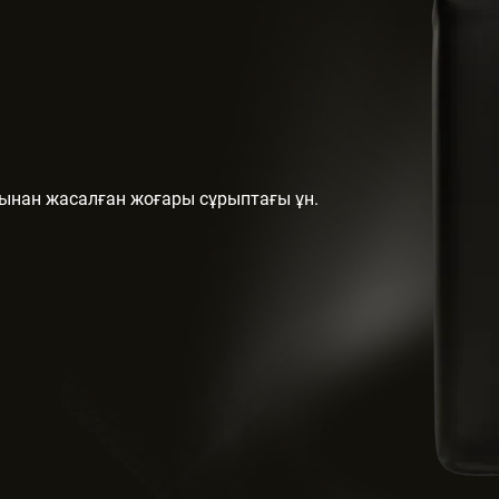
ынан жасалған жоғары сұрыптағы ұн.