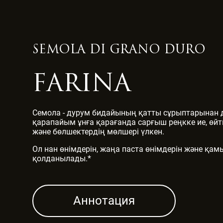
SEMOLA DI GRANO DURO
FARINA
Семола - дурум бидайының қатты сұрыптарынан
қарапайым ұнға қарағанда сарғыш реңкке ие, өй
және бөлшектердің мөлшері үлкен.
Ол нан өнімдерін, жаңа паста өнімдерін және қа
қолданылады.*
Аннотация